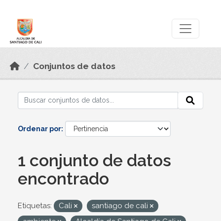
Skip to main content
Datos Abiertos
Conjuntos de datos
Ordenar por
1 conjunto de datos
encontrado
Etiquetas:
Cali
santiago de cali