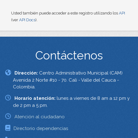
Usted también puede acceder a este registro utilizando los
API
(ver
API Docs
).
Contáctenos
Dirección:
Centro Administrativo Municipal (CAM)
Avenida 2 Norte #10 - 70. Cali - Valle del Cauca -
Colombia.
Horario atención:
lunes a viernes de 8 am a 12 pm y
de 2 pm a 5 pm.
Atención al ciudadano
Directorio dependencias