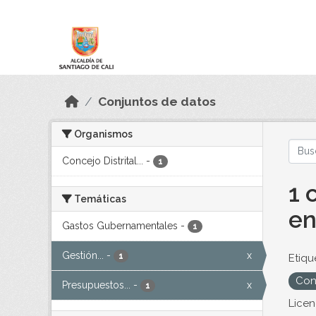
Skip to main content
Datos Abiertos
Conjuntos de datos
Organismos
Concejo Distrital...
-
1
1 
Temáticas
en
Gastos Gubernamentales
-
1
Gestión...
-
x
1
Etiqu
Con
Presupuestos...
-
x
1
Licen