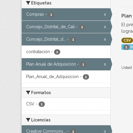
Etiquetas
Compras
-
x
1
Plan
El pr
Concejo_Distrital_de_Cali
-
x
1
logra
Concejo_Distrital_d...
-
x
1
CSV
D
1
contratación
-
1
Plan Anual de Adquisición
-
x
1
Usted 
Plan_Anual_de_Adquisicion
-
1
Formatos
CSV
-
1
Licencias
Creative Commons...
-
x
1