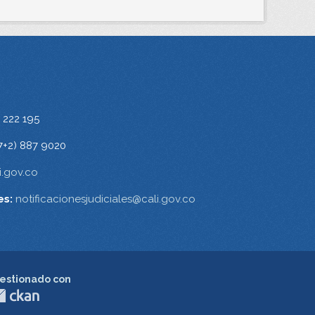
 222 195
7+2) 887 9020
.gov.co
es:
notificacionesjudiciales@cali.gov.co
estionado con