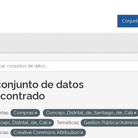
Conjunt
conjunto de datos
contrado
etas:
Compras
Concejo_Distrital_de_Santiago_de_Cali
cejo_Distrital_de_Cali
Temáticas:
Gestión Pública/Adminis
cias:
Creative Commons Attribution