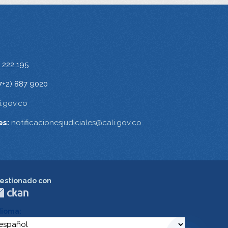
 222 195
7+2) 887 9020
.gov.co
es:
notificacionesjudiciales@cali.gov.co
estionado con
dioma