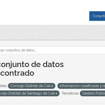
Conjunt
conjunto de datos
contrado
etas:
Concejo Distrital de Cali
informacion clasificada y 
ejo Distrital de Santiago de Cali
Temáticas:
Gestión Públi