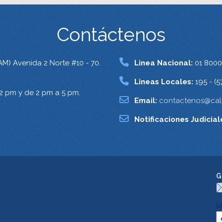
Contáctenos
AM) Avenida 2 Norte #10 - 70.
Linea Nacional:
01 8000
Lineas Locales:
195 - (5
12 pm y de 2 pm a 5 pm.
Email:
contactenos@cali
Notificaciones Judicial
G
I