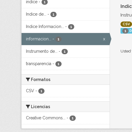
indice
-
1
Indi
Indice de...
-
Instr
1
CSV
Indice Informacion...
-
1
D
1
informacion...
-
x
1
Instrumento de...
-
Usted 
1
transparencia
-
1
Formatos
CSV
-
1
Licencias
Creative Commons...
-
1