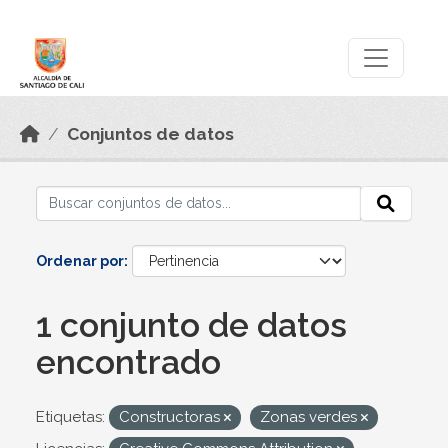
Skip to main content
Datos Abiertos
Conjuntos de datos
Ordenar por
1 conjunto de datos
encontrado
Etiquetas:
Constructoras
Zonas verdes