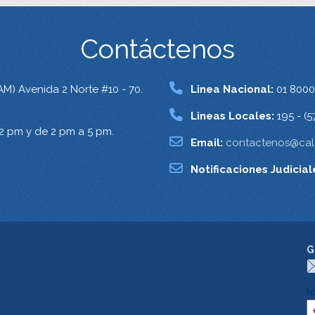
Contáctenos
AM) Avenida 2 Norte #10 - 70.
Linea Nacional:
01 8000
Lineas Locales:
195 - (5
12 pm y de 2 pm a 5 pm.
Email:
contactenos@cali
Notificaciones Judicial
G
I