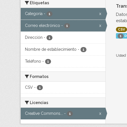
Etiquetas
Tran
Categoría
-
x
Datos
1
estab
Correo electrónico
-
x
1
CSV
D
1
Dirección
-
1
Nombre de establecimiento
-
1
Usted 
Teléfono
-
1
Formatos
CSV
-
1
Licencias
Creative Commons...
-
x
1