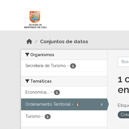
Skip to main content
Datos Abiertos
Conjuntos de datos
Organismos
Secretaría de Turismo
-
1
1 
Temáticas
en
Económica,...
-
1
Ordenamiento Territorial
-
x
1
Etiqu
Cre
Turismo
-
1