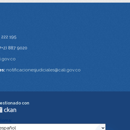
 222 195
7+2) 887 9020
.gov.co
es:
notificacionesjudiciales@cali.gov.co
estionado con
dioma