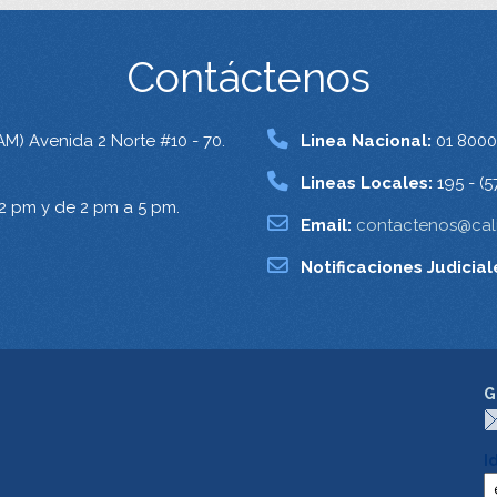
Contáctenos
AM) Avenida 2 Norte #10 - 70.
Linea Nacional:
01 8000
Lineas Locales:
195 - (5
12 pm y de 2 pm a 5 pm.
Email:
contactenos@cali
Notificaciones Judicial
G
I