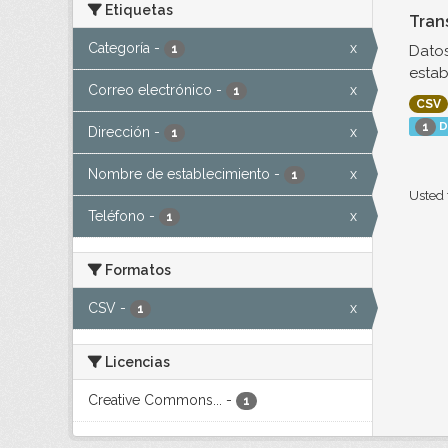
Etiquetas
Tran
Categoría
-
x
Datos
1
estab
Correo electrónico
-
x
1
CSV
D
1
Dirección
-
x
1
Nombre de establecimiento
-
x
1
Usted 
Teléfono
-
x
1
Formatos
CSV
-
x
1
Licencias
Creative Commons...
-
1