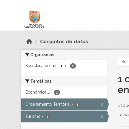
Skip to main content
Datos Abiertos
Conjuntos de datos
Organismos
Secretaría de Turismo
-
1
1 
Temáticas
en
Económica,...
-
1
Ordenamiento Territorial
-
x
1
Etiqu
Temát
Turismo
-
x
1