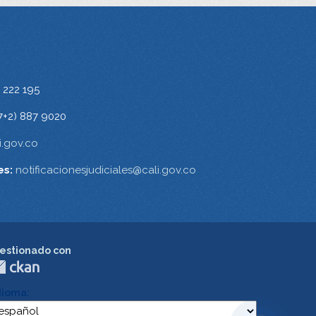
 222 195
7+2) 887 9020
.gov.co
es:
notificacionesjudiciales@cali.gov.co
estionado con
dioma