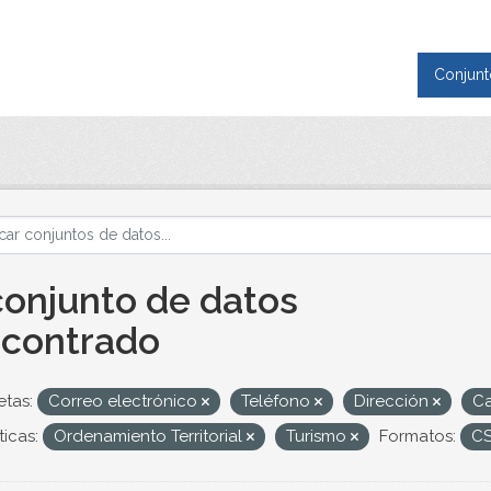
Conjunt
conjunto de datos
contrado
etas:
Correo electrónico
Teléfono
Dirección
Ca
icas:
Ordenamiento Territorial
Turismo
Formatos:
C