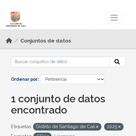
Skip to main content
Datos Abiertos
Conjuntos de datos
Ordenar por
1 conjunto de datos
encontrado
Etiquetas:
Distrito de Santiago de Cali
2025