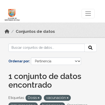
Skip to main content
Datos Abiertos
Conjuntos de datos
Ordenar por
1 conjunto de datos
encontrado
Etiquetas:
Dosis
vacunación