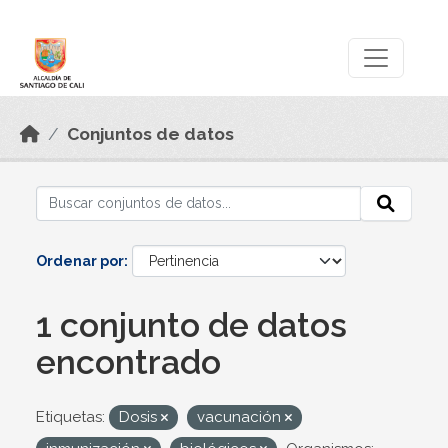
Skip to main content
Datos Abiertos
Conjuntos de datos
Ordenar por
1 conjunto de datos
encontrado
Etiquetas:
Dosis
vacunación