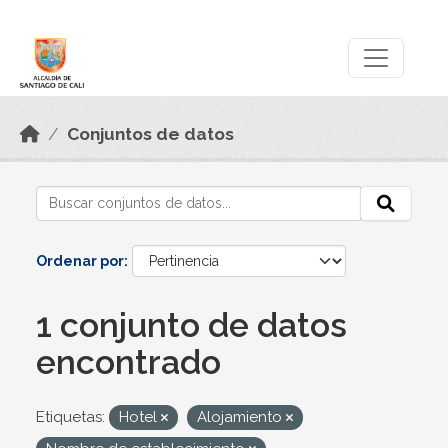
Skip to main content
Datos Abiertos
Conjuntos de datos
Ordenar por
1 conjunto de datos
encontrado
Etiquetas:
Hotel
Alojamiento