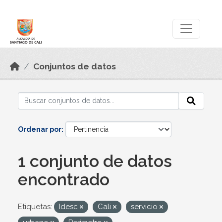
Skip to main content
Datos Abiertos
Conjuntos de datos
Ordenar por
1 conjunto de datos
encontrado
Etiquetas:
Idesc
Cali
servicio