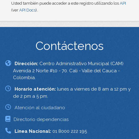
Usted también puede acceder a este registro utilizando los
API
(ver
API Docs
).
Contáctenos
Dirección:
Centro Administrativo Municipal (CAM)
Avenida 2 Norte #10 - 70. Cali - Valle del Cauca -
Colombia.
Horario atención:
lunes a viernes de 8 am a 12 pm y
de 2 pm a 5 pm.
Atención al ciudadano
Directorio dependencias
Linea Nacional:
01 8000 222 195