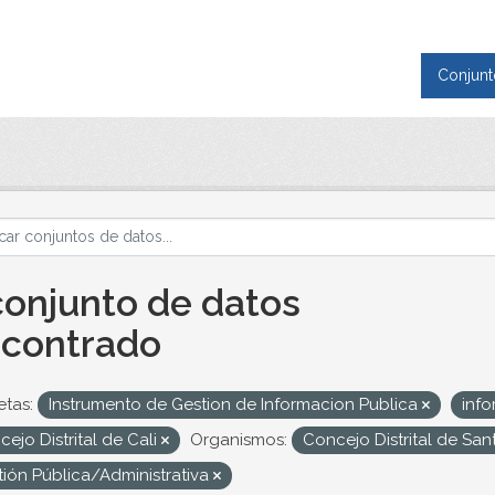
Conjunt
conjunto de datos
contrado
etas:
Instrumento de Gestion de Informacion Publica
info
ejo Distrital de Cali
Organismos:
Concejo Distrital de San
tión Pública/Administrativa