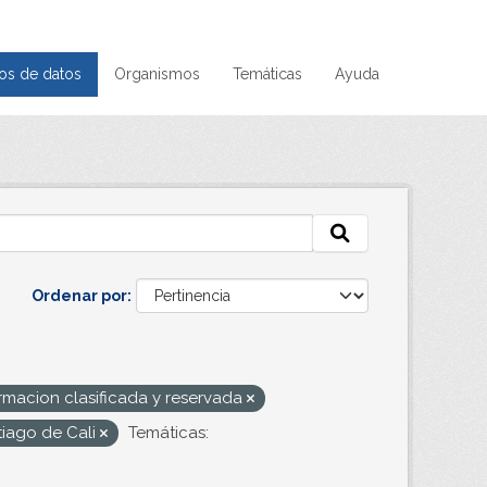
os de datos
Organismos
Temáticas
Ayuda
Ordenar por
rmacion clasificada y reservada
tiago de Cali
Temáticas: