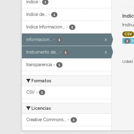
indice
-
1
Indice de...
-
1
Indi
Instr
Indice Informacion...
-
1
CSV
informacion...
-
x
1
D
1
Instrumento de...
-
x
1
Usted 
transparencia
-
1
Formatos
CSV
-
1
Licencias
Creative Commons...
-
1