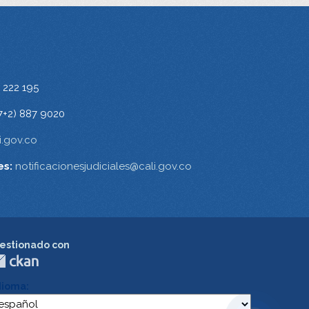
 222 195
7+2) 887 9020
.gov.co
es:
notificacionesjudiciales@cali.gov.co
estionado con
dioma