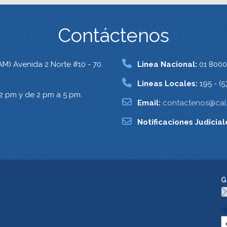
Contáctenos
AM) Avenida 2 Norte #10 - 70.
Linea Nacional:
01 8000
Lineas Locales:
195 - (5
12 pm y de 2 pm a 5 pm.
Email:
contactenos@cali
Notificaciones Judicial
G
I