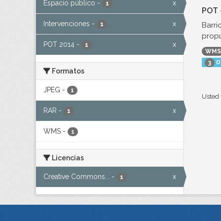
Espacio público
-
x
1
POT 
Intervenciones
-
x
Barri
1
propu
POT 2014
-
x
1
WMS
D
3
Formatos
JPEG
-
1
Usted 
RAR
-
x
1
WMS
-
1
Licencias
Creative Commons...
-
x
1