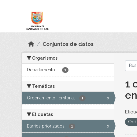
Skip to main content
Datos Abiertos
Conjuntos de datos
Organismos
Departamento...
-
1
1 
Temáticas
en
Ordenamiento Territorial
-
x
1
Etiqu
Etiquetas
Orde
Barrios priorizados
-
x
1