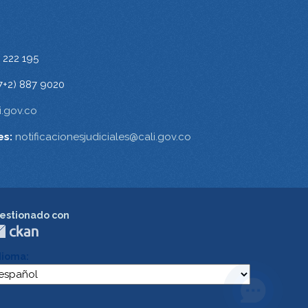
 222 195
7+2) 887 9020
.gov.co
es:
notificacionesjudiciales@cali.gov.co
estionado con
dioma