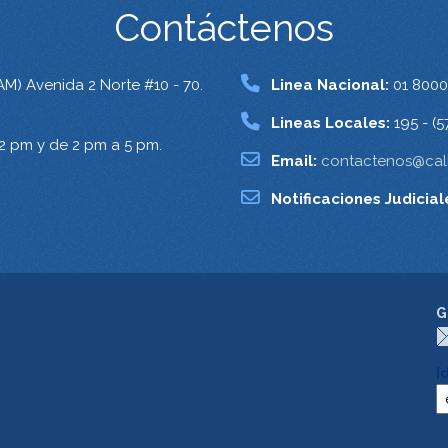
Contáctenos
AM) Avenida 2 Norte #10 - 70.
Linea Nacional:
01 8000
Lineas Locales:
195 - (5
12 pm y de 2 pm a 5 pm.
Email:
contactenos@cali
Notificaciones Judicial
G
I