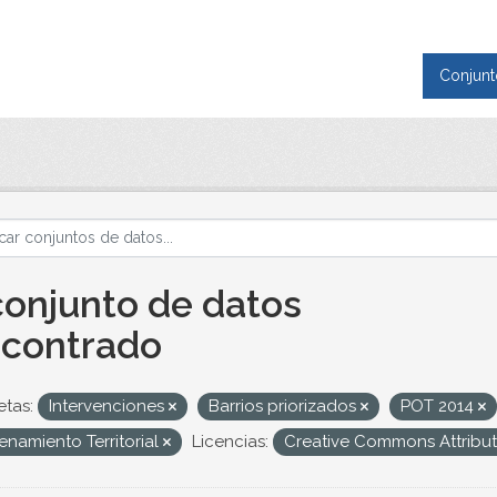
Conjunt
conjunto de datos
contrado
etas:
Intervenciones
Barrios priorizados
POT 2014
namiento Territorial
Licencias:
Creative Commons Attribut