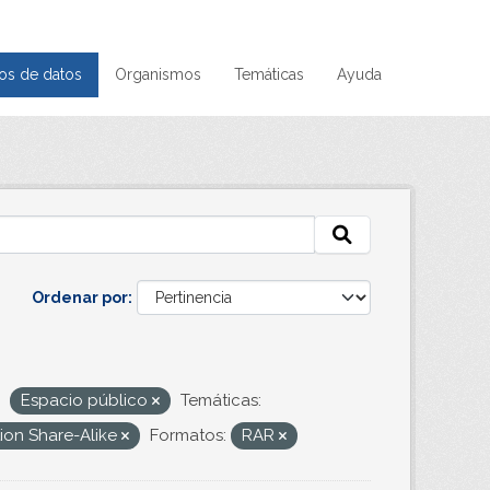
os de datos
Organismos
Temáticas
Ayuda
Ordenar por
Espacio público
Temáticas:
ion Share-Alike
Formatos:
RAR