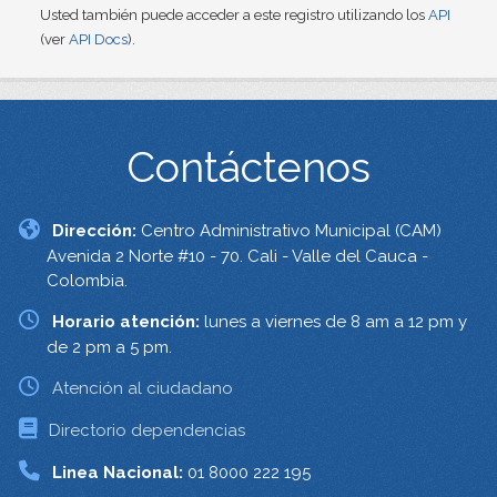
Usted también puede acceder a este registro utilizando los
API
(ver
API Docs
).
Contáctenos
Dirección:
Centro Administrativo Municipal (CAM)
Avenida 2 Norte #10 - 70. Cali - Valle del Cauca -
Colombia.
Horario atención:
lunes a viernes de 8 am a 12 pm y
de 2 pm a 5 pm.
Atención al ciudadano
Directorio dependencias
Linea Nacional:
01 8000 222 195