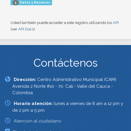
Datos y Recursos
1
Usted también puede acceder a este registro utilizando los
API
(ver
API Docs
).
Contáctenos
Dirección:
Centro Administrativo Municipal (CAM)
Avenida 2 Norte #10 - 70. Cali - Valle del Cauca -
Colombia.
Horario atención:
lunes a viernes de 8 am a 12 pm y
de 2 pm a 5 pm.
Atención al ciudadano