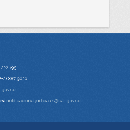
 222 195
7+2) 887 9020
.gov.co
es:
notificacionesjudiciales@cali.gov.co