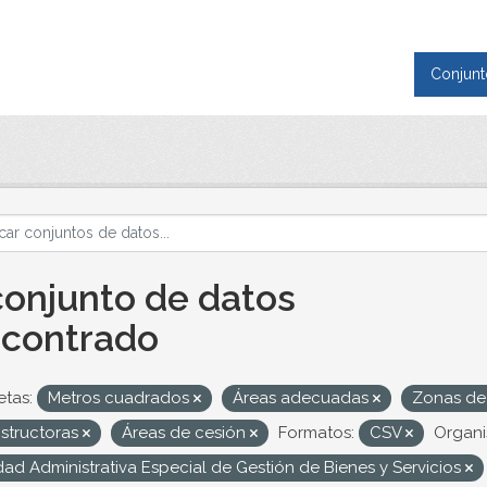
Conjunt
conjunto de datos
contrado
etas:
Metros cuadrados
Áreas adecuadas
Zonas de
structoras
Áreas de cesión
Formatos:
CSV
Organi
ad Administrativa Especial de Gestión de Bienes y Servicios