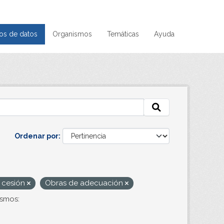
os de datos
Organismos
Temáticas
Ayuda
Ordenar por
 cesión
Obras de adecuación
smos: