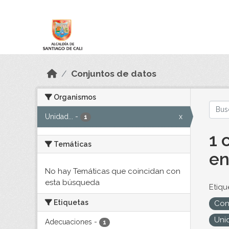
Skip to main content
Datos Abiertos
Conjuntos de datos
Organismos
Unidad...
-
x
1
1 
Temáticas
en
No hay Temáticas que coincidan con
esta búsqueda
Etiqu
Etiquetas
Con
Unid
Adecuaciones
-
1