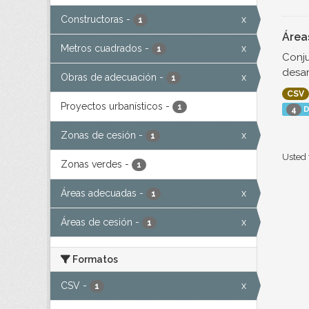
Constructoras
-
x
1
Área
Metros cuadrados
-
x
1
Conju
desar
Obras de adecuación
-
x
1
CSV
Proyectos urbanísticos
-
1
D
4
Zonas de cesión
-
x
1
Usted 
Zonas verdes
-
1
Áreas adecuadas
-
x
1
Áreas de cesión
-
x
1
Formatos
CSV
-
x
1