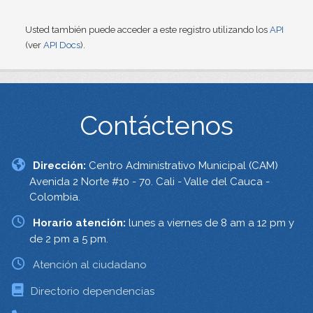
Usted también puede acceder a este registro utilizando los
API
(ver
API Docs
).
Contáctenos
Dirección:
Centro Administrativo Municipal (CAM)
Avenida 2 Norte #10 - 70. Cali - Valle del Cauca -
Colombia.
Horario atención:
lunes a viernes de 8 am a 12 pm y
de 2 pm a 5 pm.
Atención al ciudadano
Directorio dependencias