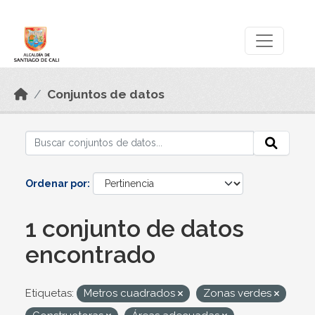
Skip to main content
Datos Abiertos
Conjuntos de datos
Ordenar por
1 conjunto de datos
encontrado
Etiquetas:
Metros cuadrados
Zonas verdes