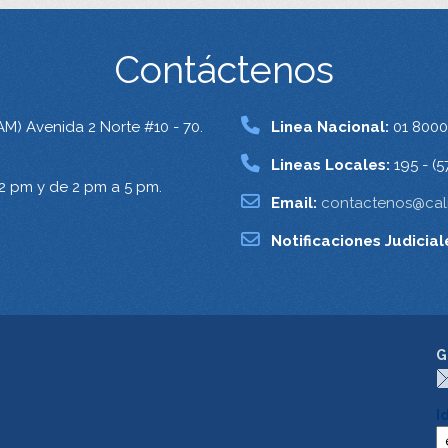
Contáctenos
AM) Avenida 2 Norte #10 - 70.
Linea Nacional:
01 8000
Lineas Locales:
195 - (5
12 pm y de 2 pm a 5 pm.
Email:
contactenos@cali
Notificaciones Judicial
G
I