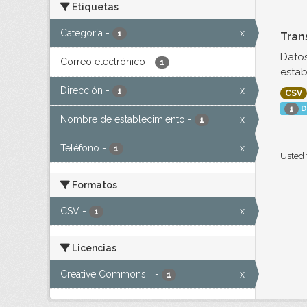
Etiquetas
Categoría
-
x
1
Tran
Datos
Correo electrónico
-
1
estab
Dirección
-
x
1
CSV
D
1
Nombre de establecimiento
-
x
1
Teléfono
-
x
1
Usted 
Formatos
CSV
-
x
1
Licencias
Creative Commons...
-
x
1