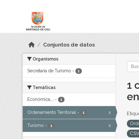
Skip to main content
Datos Abiertos
Conjuntos de datos
Organismos
Secretaría de Turismo
-
1
1 
Temáticas
en
Económica,...
-
1
Ordenamiento Territorial
-
x
1
Etiqu
Orde
Turismo
-
x
1
CS