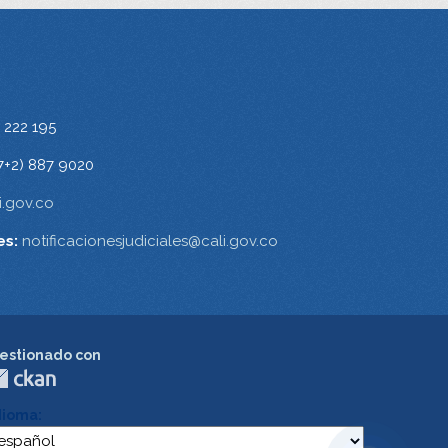
 222 195
7+2) 887 9020
.gov.co
es:
notificacionesjudiciales@cali.gov.co
estionado con
dioma