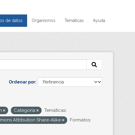
os de datos
Organismos
Temáticas
Ayuda
Ordenar por
ón
Categoría
Temáticas:
mons Attribution Share-Alike
Formatos: