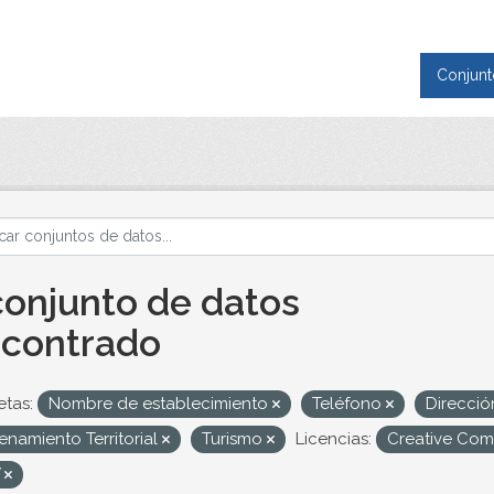
Conjunt
conjunto de datos
contrado
etas:
Nombre de establecimiento
Teléfono
Direcci
namiento Territorial
Turismo
Licencias:
Creative Com
V