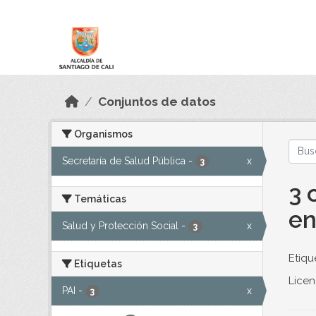
Skip to main content
Datos Abiertos
Conjuntos de datos
Organismos
Secretaría de Salud Pública
-
x
3
3 
Temáticas
en
Salud y Protección Social
-
x
3
Etiqu
Etiquetas
Licen
PAI
-
x
3