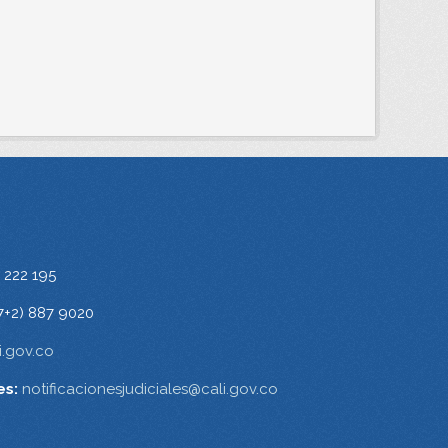
 222 195
7+2) 887 9020
.gov.co
es:
notificacionesjudiciales@cali.gov.co