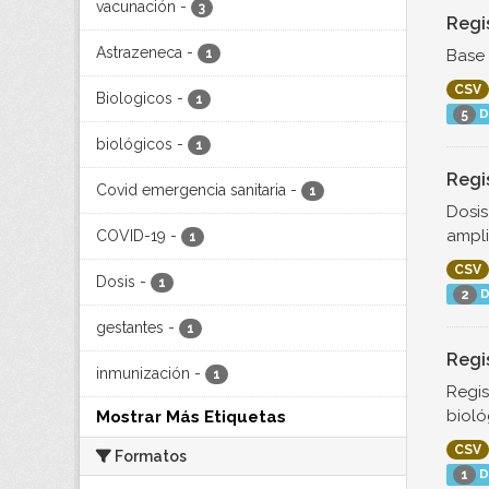
vacunación
-
3
Regi
Astrazeneca
-
Base 
1
CSV
Biologicos
-
1
D
5
biológicos
-
1
Regi
Covid emergencia sanitaria
-
1
Dosis
ampli
COVID-19
-
1
CSV
Dosis
-
1
D
2
gestantes
-
1
Regi
inmunización
-
1
Regis
bioló
Mostrar Más Etiquetas
CSV
Formatos
D
1