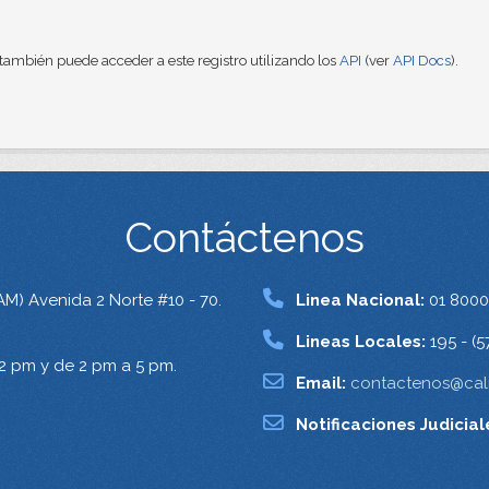
también puede acceder a este registro utilizando los
API
(ver
API Docs
).
Contáctenos
AM) Avenida 2 Norte #10 - 70.
Linea Nacional:
01 8000
Lineas Locales:
195 - (5
12 pm y de 2 pm a 5 pm.
Email:
contactenos@cali
Notificaciones Judicial