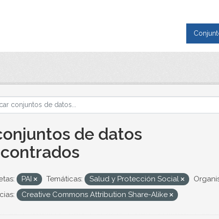
Conjunt
conjuntos de datos
contrados
etas:
PAI
Temáticas:
Salud y Protección Social
Organi
cias:
Creative Commons Attribution Share-Alike