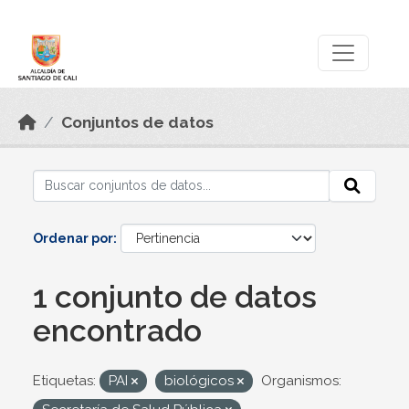
Skip to main content
Datos Abiertos
Conjuntos de datos
Ordenar por
1 conjunto de datos
encontrado
Etiquetas:
PAI
biológicos
Organismos: