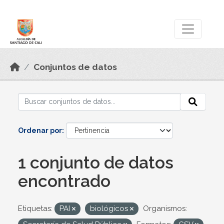
Skip to main content
Datos Abiertos
Conjuntos de datos
Ordenar por
1 conjunto de datos
encontrado
Etiquetas:
PAI
biológicos
Organismos: