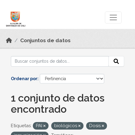
Skip to main content
Datos Abiertos
Conjuntos de datos
Ordenar por
1 conjunto de datos
encontrado
Etiquetas:
PAI
biológicos
Dosis