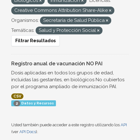
biológicos
inmunización
Licencias:
Creative Commons Attribution Share-Alike
Organismos:
Secretaría de Salud Pública
Temáticas:
Salud y Protección Social
Filtrar Resultados
Registro anual de vacunación NO PAI
Dosis aplicadas en todos los grupos de edad,
incluidas las gestantes, en biológicos No cubiertos
por el programa ampliado de inmunización PAI.
CSV
Datos y Recursos
2
Usted también puede acceder a este registro utilizando los
API
(ver
API Docs
).