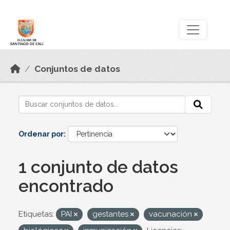
Skip to main content
Datos Abiertos
Conjuntos de datos
Ordenar por
1 conjunto de datos
encontrado
Etiquetas:
PAI
gestantes
vacunación