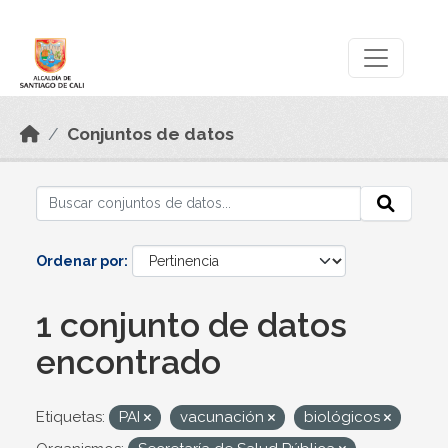
Skip to main content
Datos Abiertos
Conjuntos de datos
Ordenar por
1 conjunto de datos
encontrado
Etiquetas:
PAI
vacunación
biológicos