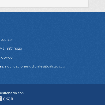
 222 195
7+2) 887 9020
.gov.co
es:
notificacionesjudiciales@cali.gov.co
estionado con