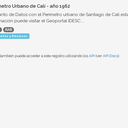
metro Urbano de Cali - año 1962
nto de Datos con el Perímetro urbano de Santiago de Cali est
mación puede visitar el Geoportal IDESC:...
RAR
atos y Recursos
también puede acceder a este registro utilizando los
API
(ver
API Docs
).