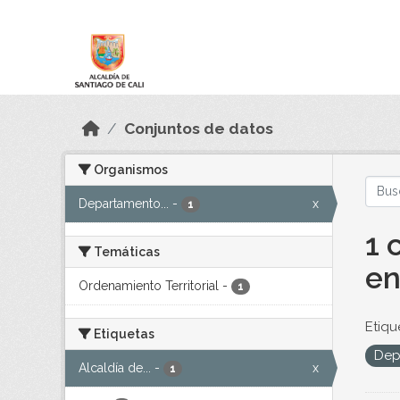
Skip to main content
Datos Abiertos
Conjuntos de datos
Organismos
Departamento...
-
x
1
1 
Temáticas
en
Ordenamiento Territorial
-
1
Etiqu
Etiquetas
Dep
Alcaldía de...
-
x
1