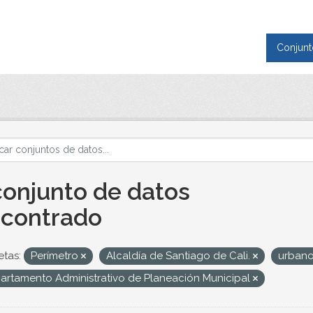
Conjunt
conjunto de datos
contrado
etas:
Perímetro
Alcaldía de Santiago de Cali.
urban
artamento Administrativo de Planeación Municipal