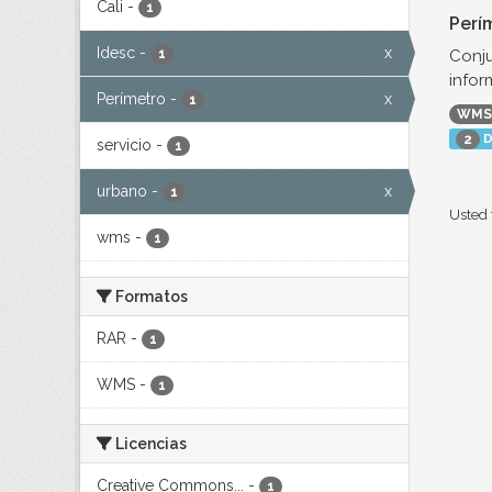
Cali
-
1
Perí
Idesc
-
x
Conju
1
infor
Perímetro
-
x
1
WMS
D
2
servicio
-
1
urbano
-
x
1
Usted 
wms
-
1
Formatos
RAR
-
1
WMS
-
1
Licencias
Creative Commons...
-
1