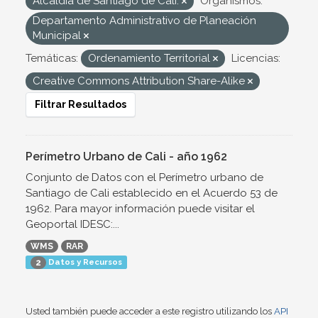
Alcaldía de Santiago de Cali.
Organismos:
Departamento Administrativo de Planeación
Municipal
Temáticas:
Ordenamiento Territorial
Licencias:
Creative Commons Attribution Share-Alike
Filtrar Resultados
Perímetro Urbano de Cali - año 1962
Conjunto de Datos con el Perímetro urbano de
Santiago de Cali establecido en el Acuerdo 53 de
1962. Para mayor información puede visitar el
Geoportal IDESC:...
WMS
RAR
Datos y Recursos
2
Usted también puede acceder a este registro utilizando los
API