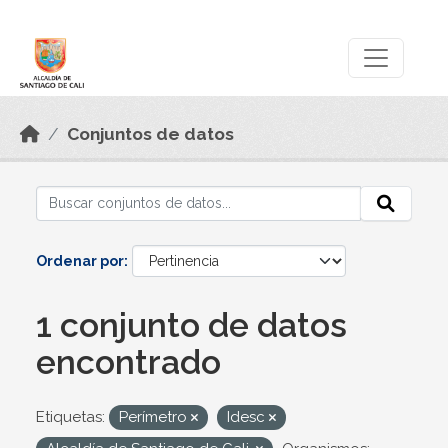
Skip to main content
Datos Abiertos
Conjuntos de datos
Ordenar por
1 conjunto de datos
encontrado
Etiquetas:
Perímetro
Idesc