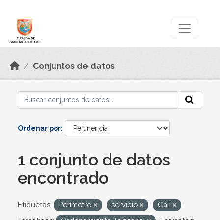
Skip to main content
Datos Abiertos
Conjuntos de datos
Ordenar por
1 conjunto de datos
encontrado
Etiquetas:
Perímetro
servicio
Cali