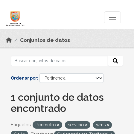
Skip to main content
Datos Abiertos
Conjuntos de datos
Ordenar por
1 conjunto de datos
encontrado
Etiquetas:
Perímetro
servicio
wms