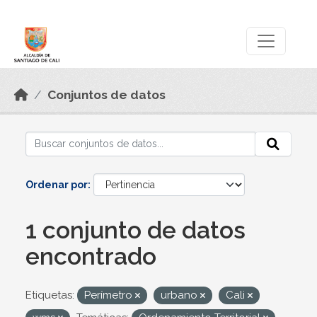
Skip to main content
Datos Abiertos
Conjuntos de datos
Ordenar por
1 conjunto de datos
encontrado
Etiquetas:
Perímetro
urbano
Cali