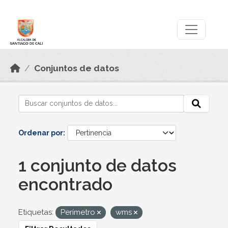
Skip to main content
Datos Abiertos
Conjuntos de datos
Ordenar por
1 conjunto de datos
encontrado
Etiquetas:
Perímetro
wms