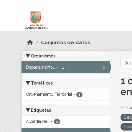
Skip to main content
Datos Abiertos
Conjuntos de datos
Organismos
Departamento...
-
x
1
1 
Temáticas
en
Ordenamiento Territorial
-
1
Etiqu
Etiquetas
Dep
Alcaldía de...
-
1
Cre