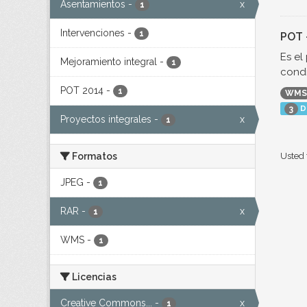
Asentamientos
-
x
1
Intervenciones
-
1
POT 
Es el
Mejoramiento integral
-
1
condi
POT 2014
-
1
WMS
D
3
Proyectos integrales
-
x
1
Formatos
Usted 
JPEG
-
1
RAR
-
x
1
WMS
-
1
Licencias
Creative Commons...
-
x
1