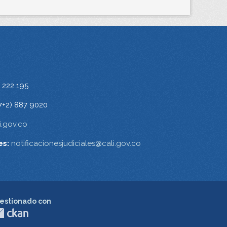
 222 195
7+2) 887 9020
.gov.co
es:
notificacionesjudiciales@cali.gov.co
estionado con