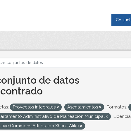
Conjunt
conjunto de datos
contrado
etas:
Proyectos integrales
Asentamientos
Formatos:
artamento Administrativo de Planeación Municipal
Licencia
ative Commons Attribution Share-Alike