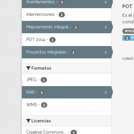
Asentamientos
-
x
1
POT 
Intervenciones
-
Es el
1
condi
Mejoramiento integral
-
x
1
WMS
D
3
POT 2014
-
1
Proyectos integrales
-
x
1
Usted 
Formatos
JPEG
-
1
RAR
-
x
1
WMS
-
1
Licencias
Creative Commons...
-
1