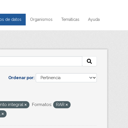
os de datos
Organismos
Temáticas
Ayuda
Ordenar por
nto integral
Formatos:
RAR
l