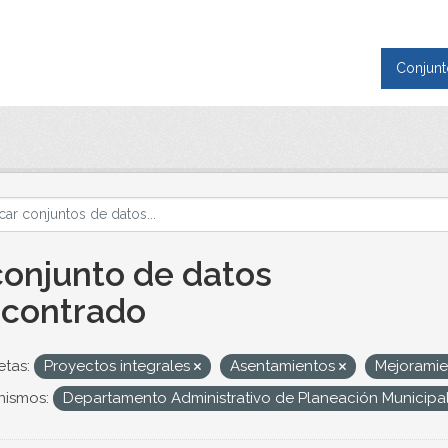
Conjunt
conjunto de datos
contrado
etas:
Proyectos integrales
Asentamientos
Mejoramie
nismos:
Departamento Administrativo de Planeación Municipa