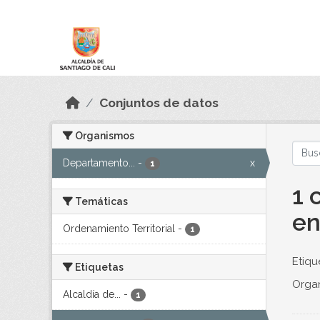
Skip to main content
Datos Abiertos
Conjuntos de datos
Organismos
Departamento...
-
x
1
1 
Temáticas
en
Ordenamiento Territorial
-
1
Etiqu
Etiquetas
Orga
Alcaldía de...
-
1