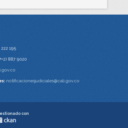
 222 195
7+2) 887 9020
.gov.co
es:
notificacionesjudiciales@cali.gov.co
estionado con