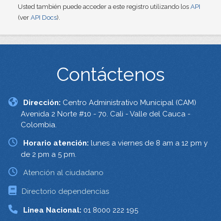
Usted también puede acceder a este registro utilizando los
API
(ver
API Docs
).
Contáctenos
Dirección:
Centro Administrativo Municipal (CAM)
Avenida 2 Norte #10 - 70. Cali - Valle del Cauca -
Colombia.
Horario atención:
lunes a viernes de 8 am a 12 pm y
de 2 pm a 5 pm.
Atención al ciudadano
Directorio dependencias
Linea Nacional:
01 8000 222 195