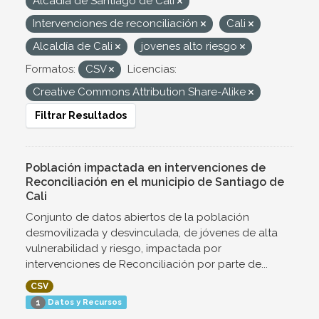
Alcadía de Santiago de Cali
Intervenciones de reconciliación
Cali
Alcaldía de Cali
jovenes alto riesgo
Formatos:
CSV
Licencias:
Creative Commons Attribution Share-Alike
Filtrar Resultados
Población impactada en intervenciones de
Reconciliación en el municipio de Santiago de
Cali
Conjunto de datos abiertos de la población
desmovilizada y desvinculada, de jóvenes de alta
vulnerabilidad y riesgo, impactada por
intervenciones de Reconciliación por parte de...
CSV
Datos y Recursos
1