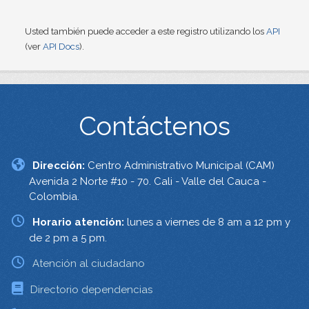
Usted también puede acceder a este registro utilizando los
API
(ver
API Docs
).
Contáctenos
Dirección:
Centro Administrativo Municipal (CAM)
Avenida 2 Norte #10 - 70. Cali - Valle del Cauca -
Colombia.
Horario atención:
lunes a viernes de 8 am a 12 pm y
de 2 pm a 5 pm.
Atención al ciudadano
Directorio dependencias