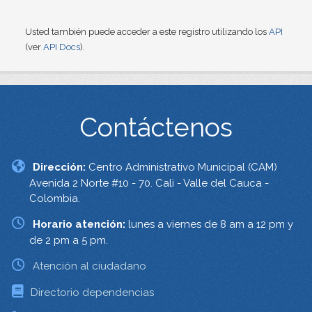
Usted también puede acceder a este registro utilizando los
API
(ver
API Docs
).
Contáctenos
Dirección:
Centro Administrativo Municipal (CAM)
Avenida 2 Norte #10 - 70. Cali - Valle del Cauca -
Colombia.
Horario atención:
lunes a viernes de 8 am a 12 pm y
de 2 pm a 5 pm.
Atención al ciudadano
Directorio dependencias