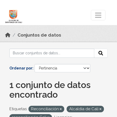
Skip to main content
Datos Abiertos
Conjuntos de datos
Ordenar por
1 conjunto de datos
encontrado
Etiquetas:
Reconciliación
Alcaldía de Cali