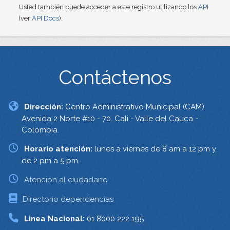
Usted también puede acceder a este registro utilizando los
API
(ver
API Docs
).
Contáctenos
Dirección:
Centro Administrativo Municipal (CAM)
Avenida 2 Norte #10 - 70. Cali - Valle del Cauca -
Colombia.
Horario atención:
lunes a viernes de 8 am a 12 pm y
de 2 pm a 5 pm.
Atención al ciudadano
Directorio dependencias
Linea Nacional:
01 8000 222 195