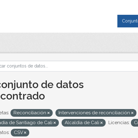
Conjunt
conjunto de datos
contrado
etas:
Reconciliación
Intervenciones de reconciliación
adía de Santiago de Cali
Alcaldía de Cali
Licencias:
C
tos:
CSV