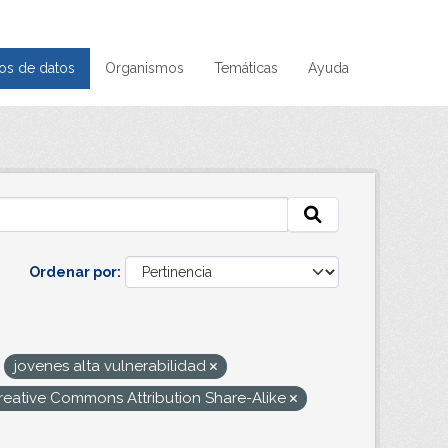
os de datos
Organismos
Temáticas
Ayuda
Ordenar por
jovenes alta vulnerabilidad
reative Commons Attribution Share-Alike