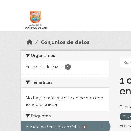
Skip to main content
Datos Abiertos
Conjuntos de datos
Organismos
Secretaría de Paz...
-
1
1 
Temáticas
en
No hay Temáticas que coincidan con
esta búsqueda
Etiqu
Etiquetas
Alc
Forma
Alcadía de Santiago de Cali
-
x
1