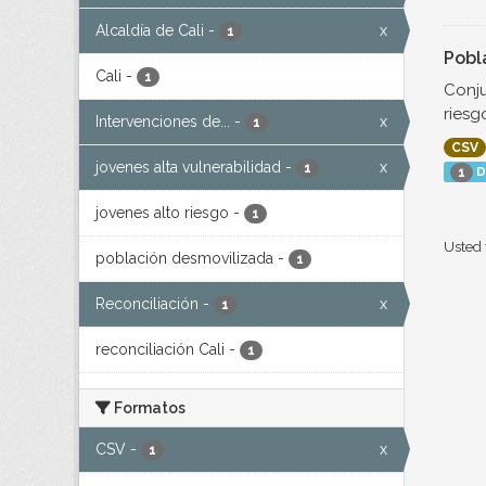
Alcaldía de Cali
-
x
1
Pobl
Cali
-
1
Conju
riesg
Intervenciones de...
-
x
1
CSV
jovenes alta vulnerabilidad
-
x
1
D
1
jovenes alto riesgo
-
1
Usted 
población desmovilizada
-
1
Reconciliación
-
x
1
reconciliación Cali
-
1
Formatos
CSV
-
x
1