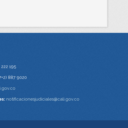
 222 195
7+2) 887 9020
.gov.co
es:
notificacionesjudiciales@cali.gov.co