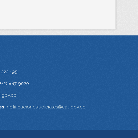
 222 195
7+2) 887 9020
.gov.co
es:
notificacionesjudiciales@cali.gov.co