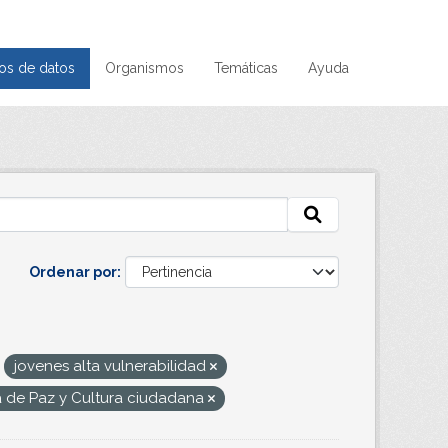
os de datos
Organismos
Temáticas
Ayuda
Ordenar por
jovenes alta vulnerabilidad
a de Paz y Cultura ciudadana