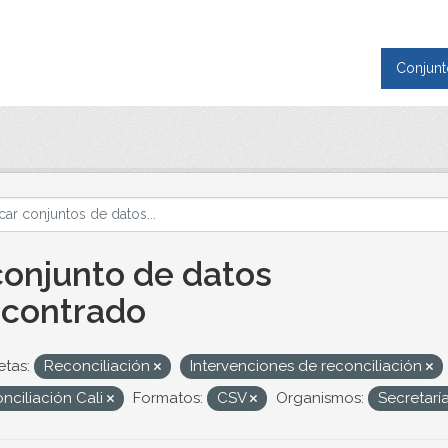
Conjunt
conjunto de datos
contrado
etas:
Reconciliación
Intervenciones de reconciliación
nciliación Cali
Formatos:
CSV
Organismos:
Secretarí