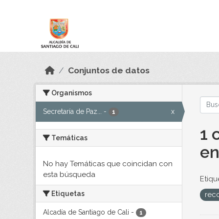
Skip to main content
Datos Abiertos
Conjuntos de datos
Organismos
Secretaría de Paz...
-
x
1
1 
Temáticas
en
No hay Temáticas que coincidan con
esta búsqueda
Etiqu
Etiquetas
reco
Alcadía de Santiago de Cali
-
1