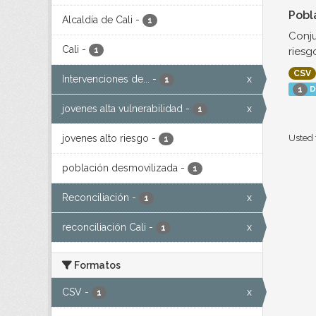
Pobl
Alcaldía de Cali
-
1
Conju
Cali
-
riesg
1
CSV
Intervenciones de...
-
x
1
D
1
jovenes alta vulnerabilidad
-
x
1
jovenes alto riesgo
-
Usted 
1
población desmovilizada
-
1
Reconciliación
-
x
1
reconciliación Cali
-
x
1
Formatos
CSV
-
x
1