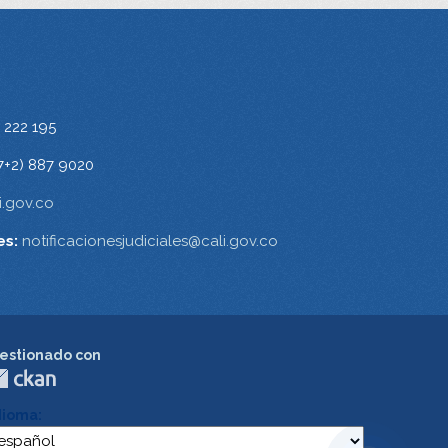
 222 195
7+2) 887 9020
.gov.co
es:
notificacionesjudiciales@cali.gov.co
estionado con
dioma