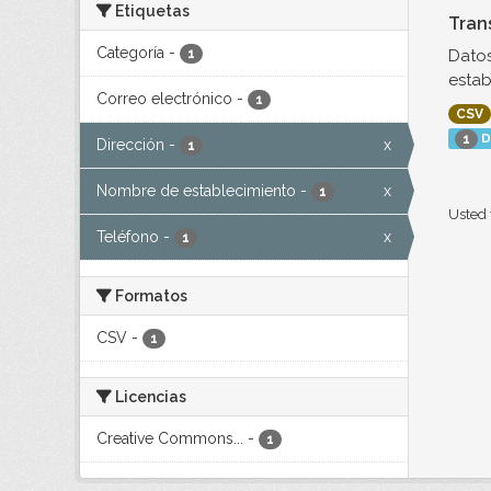
Etiquetas
Tran
Categoría
-
Datos
1
estab
Correo electrónico
-
1
CSV
D
1
Dirección
-
x
1
Nombre de establecimiento
-
x
1
Usted 
Teléfono
-
x
1
Formatos
CSV
-
1
Licencias
Creative Commons...
-
1