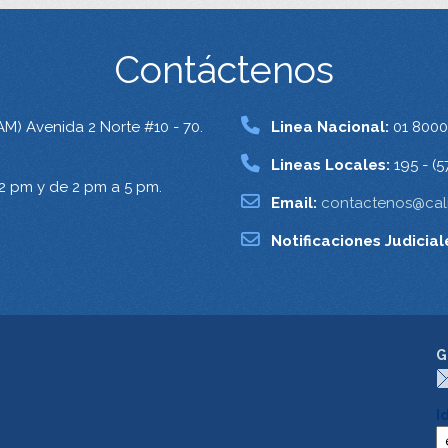
Contáctenos
AM) Avenida 2 Norte #10 - 70.
Linea Nacional:
01 8000
Lineas Locales:
195 - (5
12 pm y de 2 pm a 5 pm.
Email:
contactenos@cali
Notificaciones Judicial
G
I