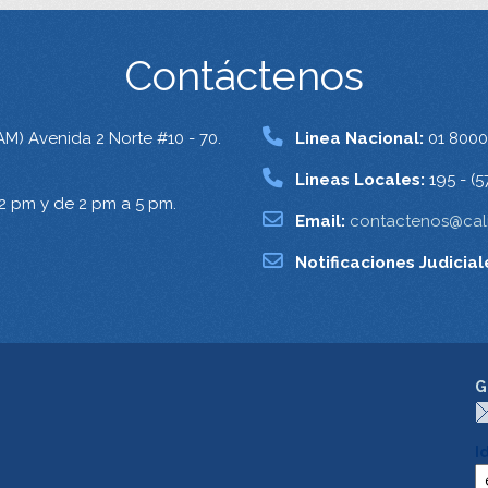
Contáctenos
AM) Avenida 2 Norte #10 - 70.
Linea Nacional:
01 8000
Lineas Locales:
195 - (5
12 pm y de 2 pm a 5 pm.
Email:
contactenos@cali
Notificaciones Judicial
G
I