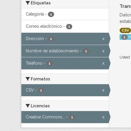
Etiquetas
Tran
Categoría
-
Datos
1
estab
Correo electrónico
-
1
CSV
D
1
Dirección
-
x
1
Nombre de establecimiento
-
x
1
Usted 
Teléfono
-
x
1
Formatos
CSV
-
x
1
Licencias
Creative Commons...
-
x
1