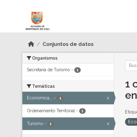
Skip to main content
Datos Abiertos
Conjuntos de datos
Organismos
Secretaría de Turismo
-
1
1 
Temáticas
en
Económica,...
-
x
1
Ordenamiento Territorial
-
1
Etiqu
Eco
Turismo
-
x
1