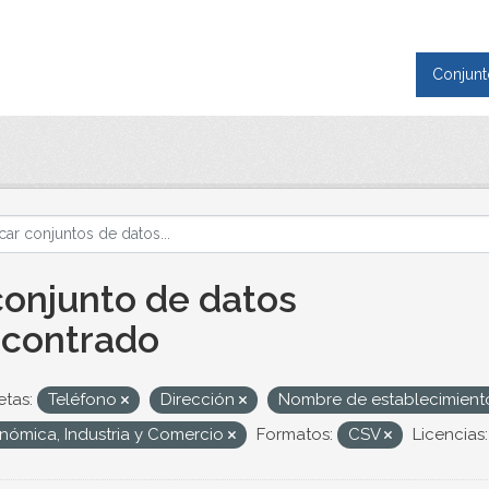
Conjunt
conjunto de datos
contrado
etas:
Teléfono
Dirección
Nombre de establecimien
nómica, Industria y Comercio
Formatos:
CSV
Licencias: