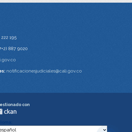
 222 195
7+2) 887 9020
.gov.co
es:
notificacionesjudiciales@cali.gov.co
estionado con
dioma