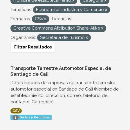
Nombre de establecimiento
Categoría
Temáticas:
Económica, Industria y Comercio
Formatos:
CSV
Licencias:
Creative Commons Attribution Share-Alike
Organismos:
Secretaría de Turismo
Filtrar Resultados
Transporte Terrestre Automotor Especial de
Santiago de Cali
Datos básicos de empresas de transporte terrestre
automotor especial en Santiago de Cali (Nombre de
establecimiento, dirección, correo, teléfono de
contacto, Categoría).
CSV
Datos y Recursos
1