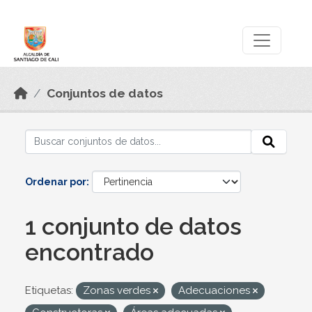
Skip to main content
Datos Abiertos
Conjuntos de datos
Ordenar por
1 conjunto de datos
encontrado
Etiquetas:
Zonas verdes
Adecuaciones