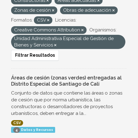
Constructoras
Áreas adecuadas
Zonas de cesión
Obras de adecuación
Formatos:
CSV
Licencias:
Creative Commons Attribution
Organismos:
Unidad Administrativa Especial de Gestión de
Bienes y Servicios
Filtrar Resultados
Áreas de cesión (zonas verdes) entregadas al
Distrito Especial de Santiago de Cali
Conjunto de datos que contiene las áreas o zonas
de cesión que por norma urbanística, las
constructoras o desarrolladores de proyectos
urbanísticos, deben entregar a la...
CSV
Datos y Recursos
4