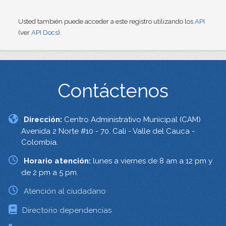
Usted también puede acceder a este registro utilizando los
API
(ver
API Docs
).
Contáctenos
Dirección:
Centro Administrativo Municipal (CAM)
Avenida 2 Norte #10 - 70. Cali - Valle del Cauca -
Colombia.
Horario atención:
lunes a viernes de 8 am a 12 pm y
de 2 pm a 5 pm.
Atención al ciudadano
Directorio dependencias