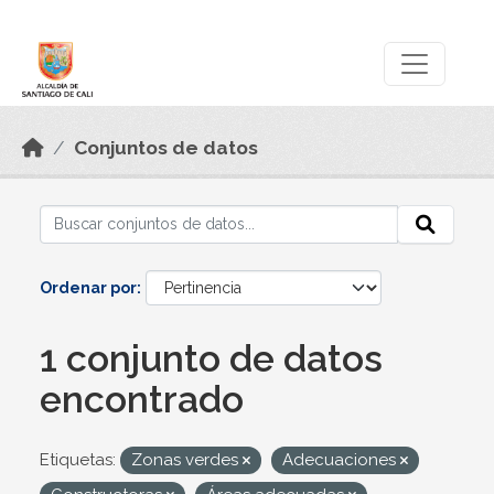
Skip to main content
Datos Abiertos
Conjuntos de datos
Ordenar por
1 conjunto de datos
encontrado
Etiquetas:
Zonas verdes
Adecuaciones