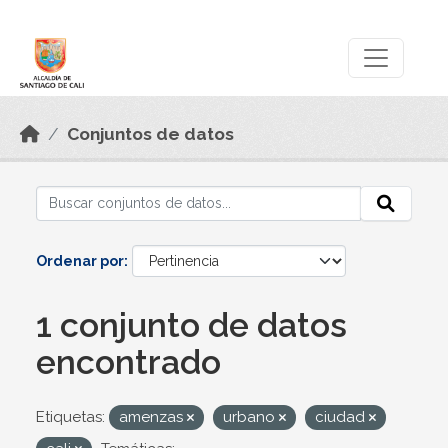
Skip to main content
Datos Abiertos
Conjuntos de datos
Ordenar por
1 conjunto de datos
encontrado
Etiquetas:
amenzas
urbano
ciudad