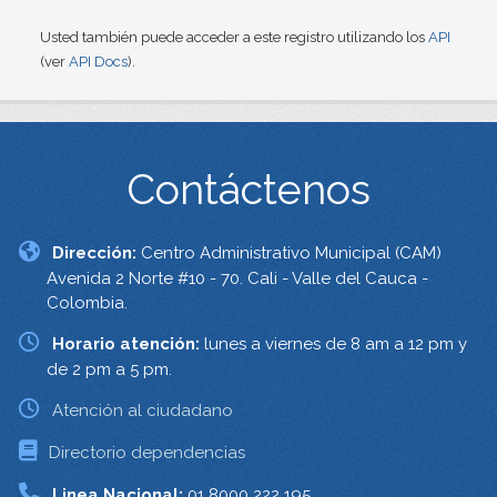
Usted también puede acceder a este registro utilizando los
API
(ver
API Docs
).
Contáctenos
Dirección:
Centro Administrativo Municipal (CAM)
Avenida 2 Norte #10 - 70. Cali - Valle del Cauca -
Colombia.
Horario atención:
lunes a viernes de 8 am a 12 pm y
de 2 pm a 5 pm.
Atención al ciudadano
Directorio dependencias
Linea Nacional:
01 8000 222 195