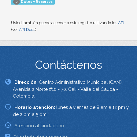
Datos y Recursos
2
Usted también puede acceder a este registro utilizando los
API
(ver
API Docs
).
Contáctenos
Dirección:
Centro Administrativo Municipal (CAM)
Avenida 2 Norte #10 - 70. Cali - Valle del Cauca -
Colombia.
Horario atención:
lunes a viernes de 8 am a 12 pm y
de 2 pm a 5 pm.
Atención al ciudadano