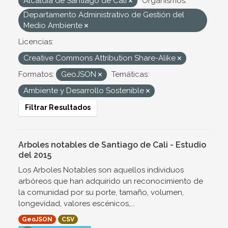
Alcaldía de Santiago de Cali
Organismos:
Departamento Administrativo de Gestión del
Medio Ambiente
Licencias:
Creative Commons Attribution Share-Alike
Formatos:
GeoJSON
Temáticas:
Ambiente y Desarrollo Sostenible
Filtrar Resultados
Arboles notables de Santiago de Cali - Estudio
del 2015
Los Arboles Notables son aquellos individuos
arbóreos que han adquirido un reconocimiento de
la comunidad por su porte, tamaño, volumen,
longevidad, valores escénicos,...
GeoJSON
CSV