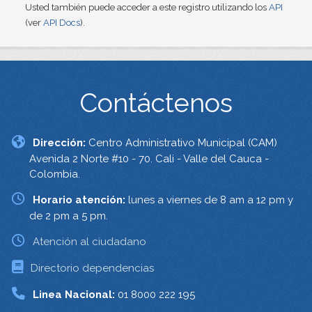
Usted también puede acceder a este registro utilizando los
API
(ver
API Docs
).
Contáctenos
Dirección:
Centro Administrativo Municipal (CAM)
Avenida 2 Norte #10 - 70. Cali - Valle del Cauca -
Colombia.
Horario atención:
lunes a viernes de 8 am a 12 pm y
de 2 pm a 5 pm.
Atención al ciudadano
Directorio dependencias
Linea Nacional:
01 8000 222 195