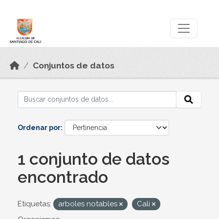
Skip to main content
Datos Abiertos
Conjuntos de datos
Ordenar por
1 conjunto de datos
encontrado
Etiquetas:
arboles notables
Cali