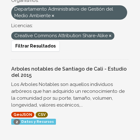
Organismos:
Departamento Administrativo de Gestión del
Medio Ambiente
Licencias:
Creative Commons Attribution Share-Alike
Filtrar Resultados
Arboles notables de Santiago de Cali - Estudio
del 2015
Los Arboles Notables son aquellos individuos
arbóreos que han adquirido un reconocimiento de
la comunidad por su porte, tamaño, volumen,
longevidad, valores escénicos,...
GeoJSON
CSV
Datos y Recursos
2