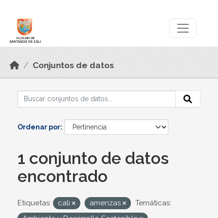
Skip to main content
Datos Abiertos
Conjuntos de datos
Ordenar por
1 conjunto de datos
encontrado
Etiquetas:
cali
amenzas
Temáticas: