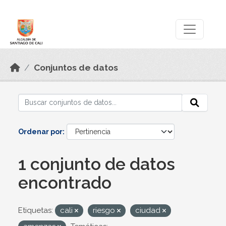
Skip to main content
Datos Abiertos
Conjuntos de datos
Ordenar por
1 conjunto de datos
encontrado
Etiquetas:
cali
riesgo
ciudad